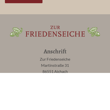
Anschrift
Zur Friedenseiche
Martinstraße 31
86551 Aichach
Zimmer
Einzelzimmer